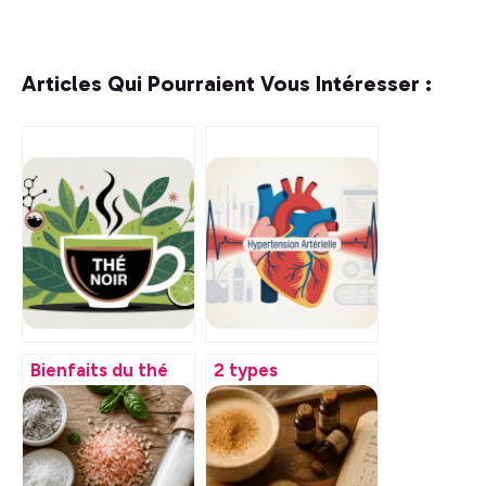
Articles Qui Pourraient Vous Intéresser :
Bienfaits du thé
2 types
noir : impacts réels
d’hypertension
sur votre santé au
artérielle : bien les
quotidien
distinguer pour
mieux agir