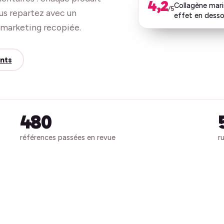
4,2
Collagène marin
/5
ous repartez avec un
effet en desso
e marketing recopiée.
nts
480
références passées en revue
r