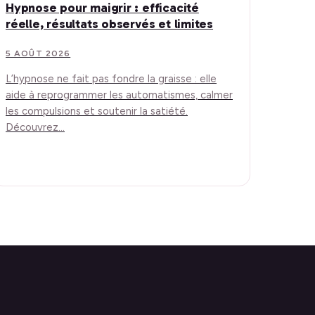
Hypnose pour maigrir : efficacité
réelle, résultats observés et limites
5 AOÛT 2026
L’hypnose ne fait pas fondre la graisse : elle
aide à reprogrammer les automatismes, calmer
les compulsions et soutenir la satiété.
Découvrez…