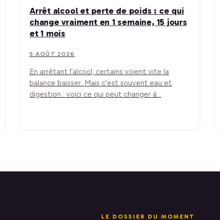
Arrêt alcool et perte de poids : ce qui
change vraiment en 1 semaine, 15 jours
et 1 mois
5 AOÛT 2026
En arrêtant l’alcool, certains voient vite la
balance baisser. Mais c’est souvent eau et
digestion : voici ce qui peut changer à…
LE DOSSIER DU MOMENT