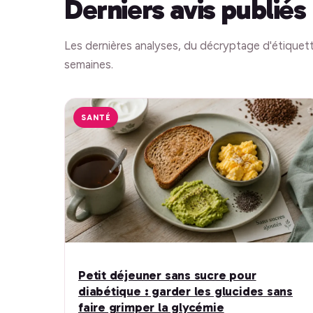
Derniers avis publiés
Les dernières analyses, du décryptage d'étiquett
semaines.
SANTÉ
Petit déjeuner sans sucre pour
diabétique : garder les glucides sans
faire grimper la glycémie