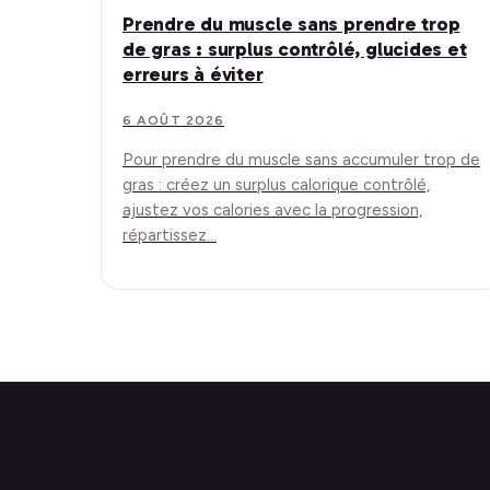
Prendre du muscle sans prendre trop
de gras : surplus contrôlé, glucides et
erreurs à éviter
6 AOÛT 2026
Pour prendre du muscle sans accumuler trop de
gras : créez un surplus calorique contrôlé,
ajustez vos calories avec la progression,
répartissez…