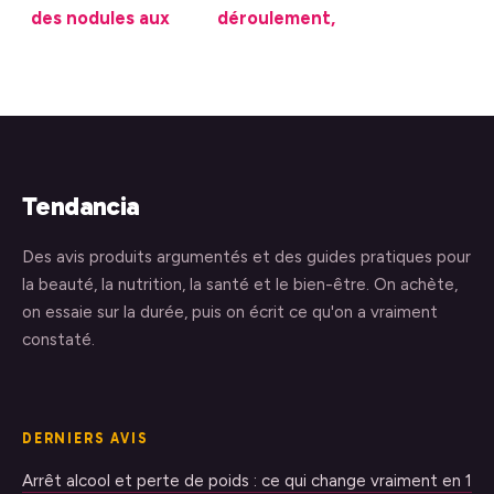
des nodules aux
déroulement,
poumons sans
risques, suites
danger avéré
opératoires et
récupération
Tendancia
Des avis produits argumentés et des guides pratiques pour
la beauté, la nutrition, la santé et le bien-être. On achète,
on essaie sur la durée, puis on écrit ce qu'on a vraiment
constaté.
DERNIERS AVIS
Arrêt alcool et perte de poids : ce qui change vraiment en 1