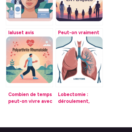
Ialuset avis
Peut-on vraiment
dermatologue : ce
dire « j’ai guéri de
qu’il faut vraiment
la sclérose en
retenir
plaques » ?
Combien de temps
Lobectomie :
peut-on vivre avec
déroulement,
une polyarthrite
risques, suites
aujourd’hui
opératoires et
récupération