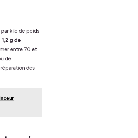
par kilo de poids
à 1,2 g de
mmer entre 70 et
ou de
 réparation des
minceur