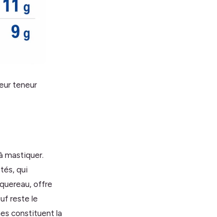
eur teneur
 à mastiquer.
tés, qui
aquereau, offre
f reste le
nes constituent la