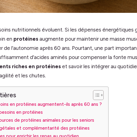
soins nutritionnels évoluent. Si les dépenses énergétiques 
oin en
protéines
augmente pour maintenir une masse musc
ier de l’autonomie après 60 ans. Pourtant, une part importa
fisamment d’acides aminés pour compenser la fonte muscu
ents riches en protéines
et savoir les intégrer au quotidie
agilité et les chutes.
tières
soins en protéines augmentent-ils après 60 ans ?
besoins en protéines
ources de protéines animales pour les seniors
égétales et complémentarité des protéines
es pour enrichir les repas au quotidien