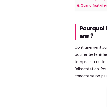
Quand faut-il e
Pourquoi 
ans ?
Contrairement aux
pour entretenir l
temps, le muscle 
l’alimentation. Po
concentration plu