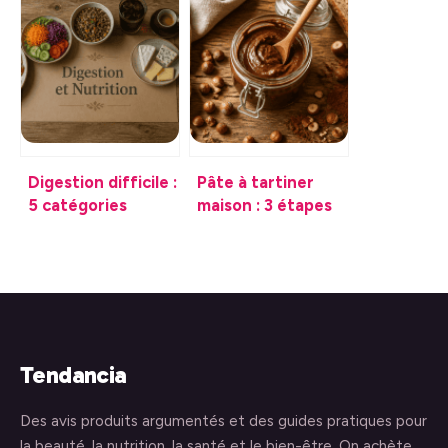
nutritionnelle : ce
lesquels choisir
qu’il faut vraiment
sans culpabiliser
savoir
Digestion difficile :
Pâte à tartiner
5 catégories
maison : 3 étapes
d’aliments à éviter
simples pour une
pour retrouver un
gourmandise sans
confort immédiat
sucre ajouté
Tendancia
Des avis produits argumentés et des guides pratiques pour
la beauté, la nutrition, la santé et le bien-être. On achète,