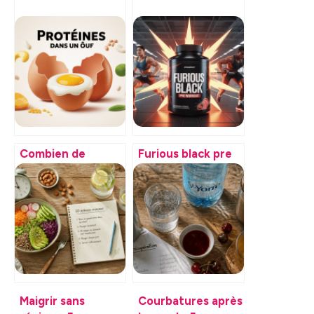
Combien de
Furious black pre
protéines dans un
workout avis et
œuf : valeurs,
guide complet
calculs et bons
pour bien l’utiliser
réflexes
Maigrir sans
Courbatures après