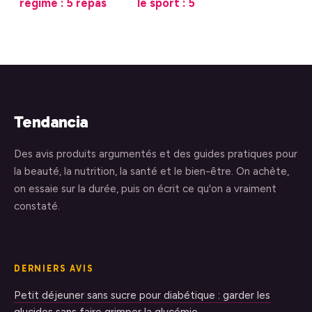
régime : 5 repas
le sport : 5
par jour et 20
boissons clés pour
minutes de
accélérer votre
mastication pour
récupération
une silhouette
musculaire
durable
Tendancia
Des avis produits argumentés et des guides pratiques pour
la beauté, la nutrition, la santé et le bien-être. On achète,
on essaie sur la durée, puis on écrit ce qu'on a vraiment
constaté.
DERNIERS AVIS
Petit déjeuner sans sucre pour diabétique : garder les