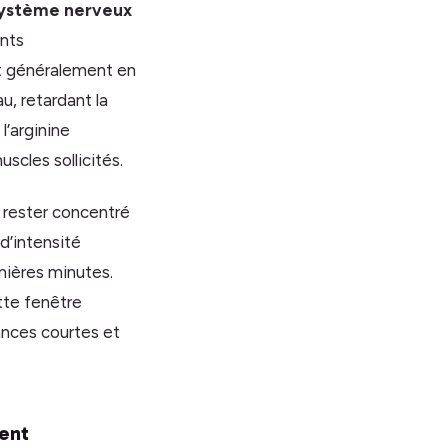
système nerveux
ents
it généralement en
u, retardant la
l’arginine
uscles sollicités.
 rester concentré
d’intensité
mières minutes.
tte fenêtre
ances courtes et
ment