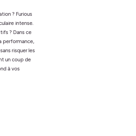
tion ? Furious
laire intense.
ctifs ? Dans ce
la performance,
 sans risquer les
ent un coup de
ond à vos