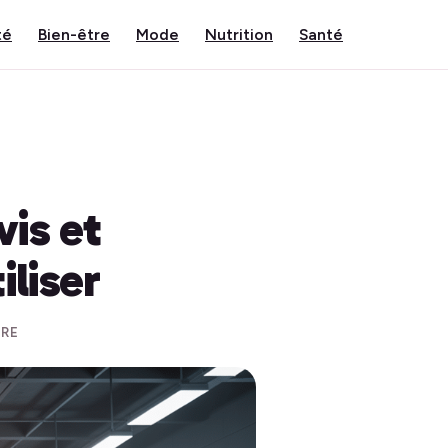
té
Bien-être
Mode
Nutrition
Santé
vis et
iliser
URE