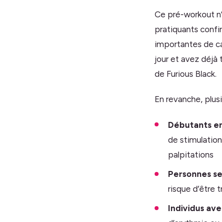
Ce pré-workout n
pratiquants confi
importantes de ca
jour et avez déjà
de Furious Black.
En revanche, plusi
Débutants en
de stimulation
palpitations
Personnes sen
risque d’être t
Individus av