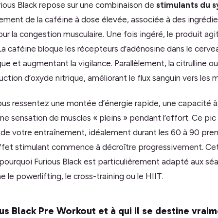
rious Black repose sur une combinaison de
stimulants du 
alement de la caféine à dose élevée, associée à des ingrédi
our la congestion musculaire. Une fois ingéré, le produit ag
La caféine bloque les récepteurs d’adénosine dans le cervea
ue et augmentant la vigilance. Parallèlement, la citrulline ou 
uction d’oxyde nitrique, améliorant le flux sanguin vers les m
us ressentez une montée d’énergie rapide, une capacité à
une sensation de muscles « pleins » pendant l’effort. Ce pic 
 de votre entraînement, idéalement durant les 60 à 90 pre
’effet stimulant commence à décroître progressivement. Ce
 pourquoi Furious Black est particulièrement adapté aux sé
le powerlifting, le cross-training ou le HIIT.
ous Black Pre Workout et à qui il se destine vrai