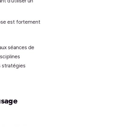
t d’utiliser un
dose est fortement
 aux séances de
sciplines
 stratégies
usage