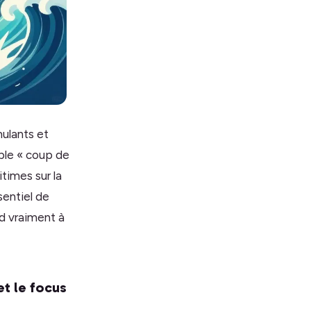
ulants et
able « coup de
itimes sur la
sentiel de
d vraiment à
t le focus