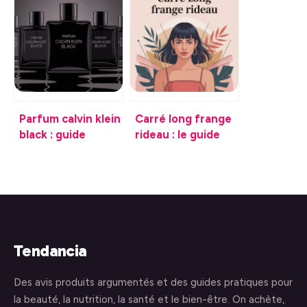
savoir avant
comment choisir le
d’acheter
parfum qui vous
ressemble
Parfum calvin klein
Carré long frange
black : guide
rideau : le guide
complet pour bien
complet pour une
le choisir
coupe tendance
Tendancia
Des avis produits argumentés et des guides pratiques pour
la beauté, la nutrition, la santé et le bien-être. On achète,