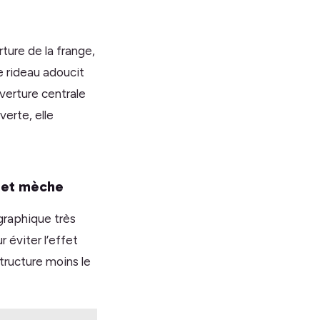
ture de la frange,
e rideau adoucit
verture centrale
verte, elle
e et mèche
graphique très
 éviter l’effet
tructure moins le