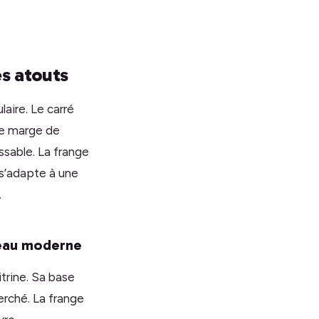
es atouts
laire. Le carré
aie marge de
ssable. La frange
 s’adapte à une
.
deau moderne
itrine. Sa base
erché. La frange