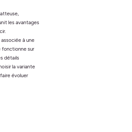
latteuse,
nit les avantages
ir.
 associée à une
e fonctionne sur
s détails
isir la variante
faire évoluer