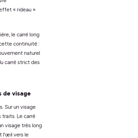
vre
ffet « rideau »
ère, le carré long
ette continuité :
mouvement naturel
u carré strict des
s de visage
s. Sur un visage
traits. Le carré
un visage très long
l’œil vers le