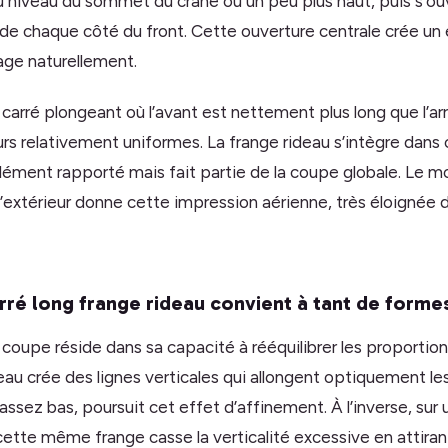
 au niveau du sommet du crâne ou un peu plus haut, puis s’ou
e chaque côté du front. Cette ouverture centrale crée un e
sage naturellement.
arré plongeant où l’avant est nettement plus long que l’arri
rs relativement uniformes. La frange rideau s’intègre dans c
 élément rapporté mais fait partie de la coupe globale. Le 
’extérieur donne cette impression aérienne, très éloignée d
rré long frange rideau convient à tant de forme
coupe réside dans sa capacité à rééquilibrer les proportion
deau crée des lignes verticales qui allongent optiquement les 
ssez bas, poursuit cet effet d’affinement. À l’inverse, sur 
cette même frange casse la verticalité excessive en attirant 