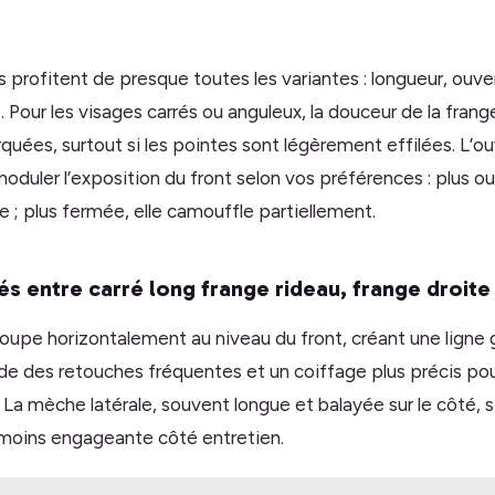
 profitent de presque toutes les variantes : longueur, ouver
Pour les visages carrés ou anguleux, la douceur de la frang
quées, surtout si les pointes sont légèrement effilées. L’ou
duler l’exposition du front selon vos préférences : plus ou
; plus fermée, elle camouffle partiellement.
és entre carré long frange rideau, frange droit
coupe horizontalement au niveau du front, créant une ligne 
de des retouches fréquentes et un coiffage plus précis pour
 La mèche latérale, souvent longue et balayée sur le côté, s
 moins engageante côté entretien.