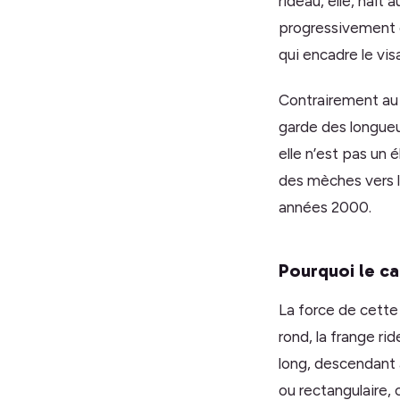
rideau, elle, naît
progressivement d
qui encadre le vi
Contrairement au c
garde des longueu
elle n’est pas un
des mèches vers l
années 2000.
Pourquoi le ca
La force de cette 
rond, la frange ri
long, descendant a
ou rectangulaire, 