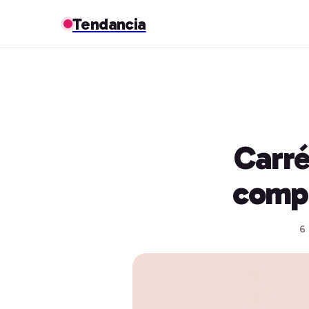
Tendancia
Carré
compl
6