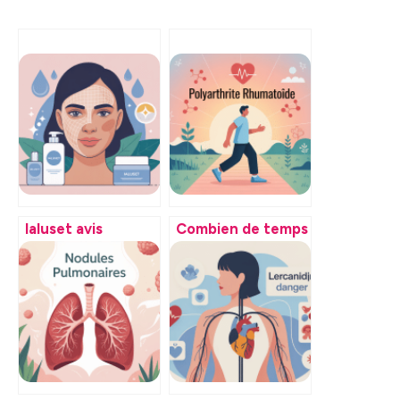
Ialuset avis
Combien de temps
dermatologue : ce
peut-on vivre avec
qu’il faut vraiment
une polyarthrite
retenir
aujourd’hui