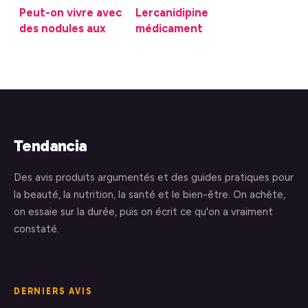
Peut-on vivre avec
Lercanidipine
des nodules aux
médicament
poumons sans
dangereux :
danger avéré
risques réels,
précautions et
alternatives
Tendancia
Des avis produits argumentés et des guides pratiques pour
la beauté, la nutrition, la santé et le bien-être. On achète,
on essaie sur la durée, puis on écrit ce qu'on a vraiment
constaté.
DERNIERS AVIS