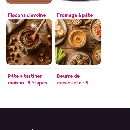
Flocons d’avoine
Fromage à pâte
valeur
dure et régime :
nutritionnelle : ce
lesquels choisir
qu’il faut vraiment
sans culpabiliser
savoir
Pâte à tartiner
Beurre de
maison : 3 étapes
cacahuète : 5
simples pour une
associations
gourmandise sans
gourmandes et
sucre ajouté
recettes pour
varier vos repas