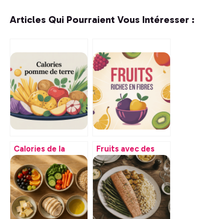
Articles Qui Pourraient Vous Intéresser :
Calories de la
Fruits avec des
pomme de terre :
fibres
valeurs, cuisson,
alimentaires :
bienfaits et
lesquels privilégier
vigilance
et pourquoi