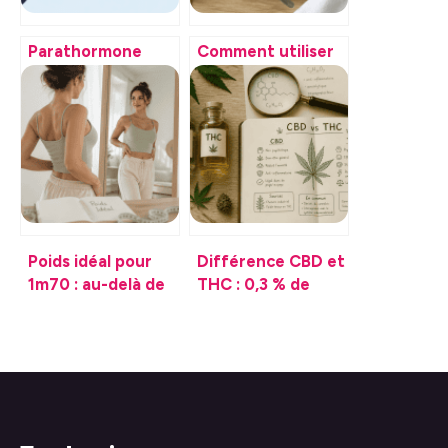
Parathormone
Comment utiliser
prise de sang :
une huile
résultats, normes
essentielle en
et interprétation
toute sécurité :
claire
dosages et
méthodes
d’application
Poids idéal pour
Différence CBD et
1m70 : au-delà de
THC : 0,3 % de
l’IMC, comment
seuil légal et 3
définir votre poids
impacts majeurs
de forme ?
sur le cerveau