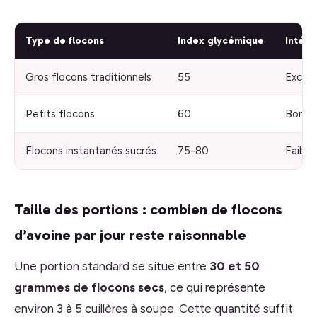
Type de flocons
Index glycémique
Intérê
Gros flocons traditionnels
55
Excell
Petits flocons
60
Bon
Flocons instantanés sucrés
75-80
Faible
Taille des portions : combien de flocons
d’avoine par jour reste raisonnable
Une portion standard se situe entre
30 et 50
grammes de flocons secs
, ce qui représente
environ 3 à 5 cuillères à soupe. Cette quantité suffit