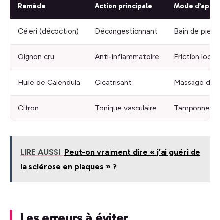
Remède
Action principale
Mode d’appli
Céleri (décoction)
Décongestionnant
Bain de pieds
Oignon cru
Anti-inflammatoire
Friction local
Huile de Calendula
Cicatrisant
Massage dou
Citron
Tonique vasculaire
Tamponneme
LIRE AUSSI
Peut-on vraiment dire « j’ai guéri de
la sclérose en plaques » ?
Les erreurs à éviter