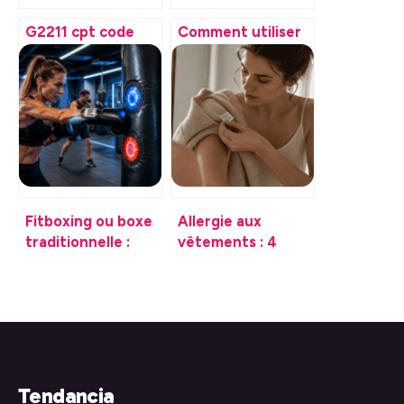
G2211 cpt code
Comment utiliser
description pour la
une huile
gestion des soins
essentielle en
complexes en
toute sécurité :
pratique
dosages et
méthodes
d’application
Fitboxing ou boxe
Allergie aux
traditionnelle :
vêtements : 4
pourquoi le
substances
combat sans
chimiques
contact est-il la
responsables de
nouvelle
vos plaques
référence fitness
rouges
?
Tendancia