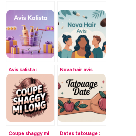
Avis kalista :
Nova hair avis
fiabilité, service
fiables et
client et retours
résultats réels
clients passés au
avant de vous
crible
lancer
Coupe shaggy mi
Dates tatouage :