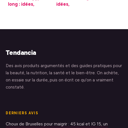
long : idées,
idées,
conseils et erreurs
significations et
à éviter
conseils avant de
vous lancer
Tendancia
Des avis produits argumentés et des guides pratiques pour
la beauté, la nutrition, la santé et le bien-être. On achète,
on essaie sur la durée, puis on écrit ce qu'on a vraiment
constaté.
DERNIERS AVIS
Choux de Bruxelles pour maigrir : 45 kcal et IG 15, un