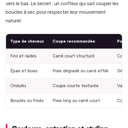
vers le bas. Le secret : un coiffeur qui sait couper les
boucles à sec pour respecter leur mouvement
naturel.
Type de cheveux
Coupe recommandée
Point
Fins et raides
Carré court structuré
Couch
Épais et lisses
Pixie dégradé ou carré effilé
Désép
Ondulés
Coupe courte texturée
Valor
Bouclés ou frisés
Pixie long ou carré court
Coupe