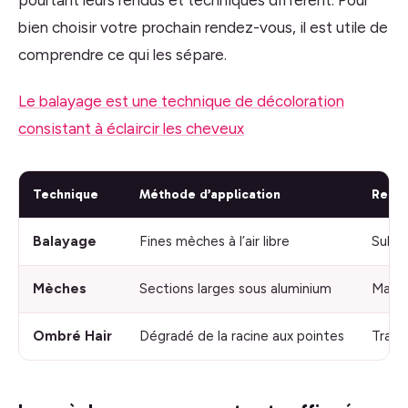
bien choisir votre prochain rendez-vous, il est utile de
comprendre ce qui les sépare.
Le balayage est une technique de décoloration
consistant à éclaircir les cheveux
Technique
Méthode d’application
Rendu
Balayage
Fines mèches à l’air libre
Subtil
Mèches
Sections larges sous aluminium
Marqu
Ombré Hair
Dégradé de la racine aux pointes
Trans