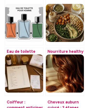
Eau de toilette
Nourriture healthy
pour homme
: 4 piliers pour
comment choisir le
booster votre
parfum qui vous
énergie au
ressemble
quotidien
Coiffeur :
Cheveux auburn
comment anticiper
cuivré : 3 étapes