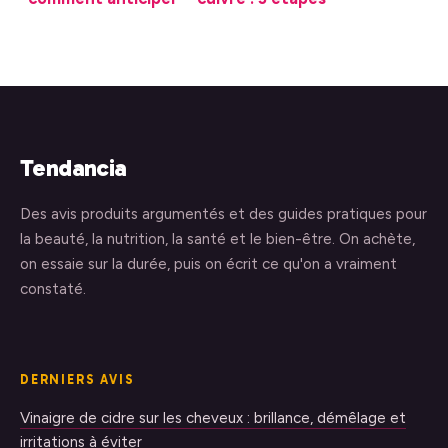
vos tarifs et éviter
pour réussir cette
les suppléments
nuance sans virer
imprévus
à l’orange
Tendancia
Des avis produits argumentés et des guides pratiques pour
la beauté, la nutrition, la santé et le bien-être. On achète,
on essaie sur la durée, puis on écrit ce qu'on a vraiment
constaté.
DERNIERS AVIS
Vinaigre de cidre sur les cheveux : brillance, démêlage et
irritations à éviter